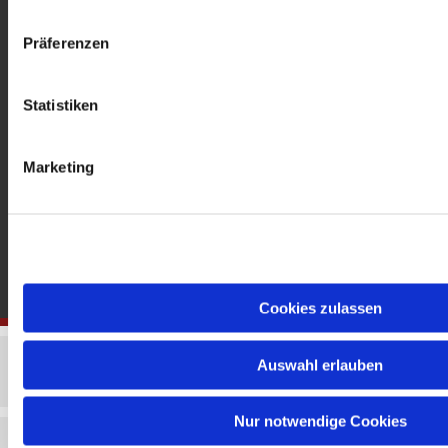
gedenkkirche@erzbistumberlin.de
Offene Kirche: Täglich 08-18 Uhr
Präferenzen
Statistiken
Marketing
Cookies zulassen
Auswahl erlauben
Nur notwendige Cookies
Impressum
Datenschutzerklärung
ChurchDesk-