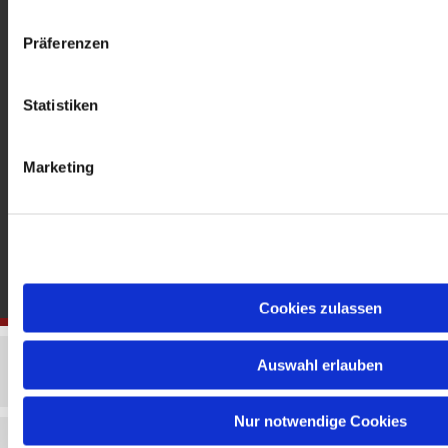
gedenkkirche@erzbistumberlin.de
Offene Kirche: Täglich 08-18 Uhr
Präferenzen
Statistiken
Marketing
Cookies zulassen
Auswahl erlauben
Nur notwendige Cookies
Impressum
Datenschutzerklärung
ChurchDesk-