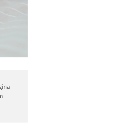
gina
m