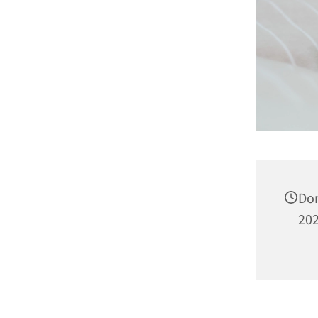
Don
202